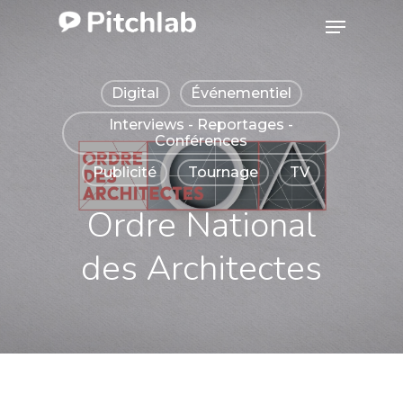
Skip
Menu
to
Close
main
Menu
Digital
Événementiel
content
Interviews - Reportages -
Conférences
Publicité
Tournage
TV
Ordre National
des Architectes