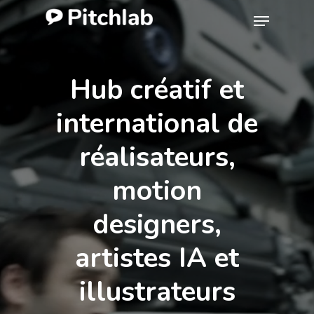
Skip
Menu
to
Close
main
Menu
content
Hub
créatif
et
international
de
réalisateurs,
motion
designers,
artistes
IA
et
illustrateurs