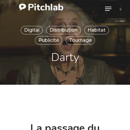
Skip
Menu
to
Close
main
Menu
Digital
Distribution
Habitat
content
Publicité
Tournage
Darty
La passage du