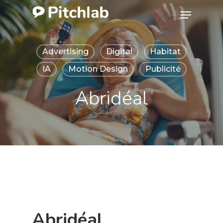
Skip
Menu
to
Close
main
Menu
Advertising
Digital
Habitat
content
IA
Motion Design
Publicité
Abridéal
Abridéal